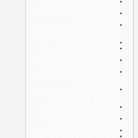
Gratta E Vinci Regala 50mila Euro A
Sorrento (na)
Gazzetta Ufficiale, Nel 2023 Confermata
La Sola Lotteria Italia
Senato, Mercoledì La Presentazione Del
Secondo Rapporto Lottomatica-censis Sul
Gioco Legale In Italia
Gaming Hall Cola Di Rienzo
Recensioni Ed Esperienze Su Codere
Gaming Hall Royal
Slot: Colpo Da 32mila Euro Alla Gaming
Hall Bingo Royal Di Codere A Caserta
Interporto, 2 Offerte Di Investitori
Stranieri Per L'acquisto: Base D'asta Da
225 Milioni Di Euro
Caserta: Codere, Vinti Oltre 32mila Euro
Alla Gaming Hall Bingo Royal Di
Maddaloni
Gratta E Vinci Regala 50mila Euro A
Sorrento (na)
Habanero Certificata Iso-27001 Per
Un’ulteriore Espansione Europea
Le Sale Bingo Di Roma
Il Ministero Del Made In Italy Investe 12