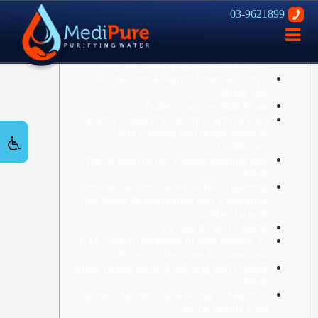
03-9621899
פתח
Content
ניווט
Habanero Certificata Iso-27001 Per
Un’ulteriore Espansione Europea
Diecimilauno A Sigma Americas Con Il
Bingo Live
Codere Gaming Hall Royal
Caserta: Codere, Vinti Oltre 32mila Euro
Alla Gaming Hall Bingo Royal Di
Maddaloni
Tag Di Ricerca Per Codere Gaming Hall
Royal:
Codere: La Fortuna Arriva Nella Gaming
Hall Royal Di Maddaloni (ce), Centrato Il
Golden Jackpot
Le Sale Bingo Di Roma
Il Ministero Del Made In Italy Investe 12
Milioni Su Un'azienda Casertana
Vince 35mila Euro Al Gaming Hall Codere
Royal
Gioca 3 Numeri Sulla Ruota Di Napoli E
Vince 14mila Euro