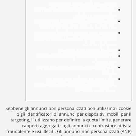
Milioni Su Un'azienda Casertana
Gazzetta Ufficiale, Nel 2023 Confermata
La Sola Lotteria Italia
Slot: Colpo Da 32mila Euro Alla Gaming
Hall Bingo Royal Di Codere A Caserta
Codere: La Fortuna Arriva Nella Gaming
Hall Royal Di Maddaloni (ce), Centrato Il
Golden Jackpot
Gaming Hall Cola Di Rienzo
Diecimilauno A Sigma Americas Con Il
Bingo Live
Tag Di Ricerca Per Codere Gaming Hall
Royal:
Interporto, 2 Offerte Di Investitori
Stranieri Per L'acquisto: Base D'asta Da
225 Milioni Di Euro
Sebbene gli annunci non personalizzati non utilizzino i cookie
o gli identificatori di annunci per dispositivi mobili per il
targeting, li utilizzano per definire la quota limite, generare
rapporti aggregati sugli annunci e contrastare attività
fraudolente e usi illeciti. Gli annunci non personalizzati (ANP)