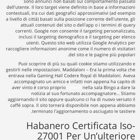
sono annunci non basati sul comportamento passato
dell'utente. Il loro target viene definito in base a informazioni
contestuali, tra cui dati geografici approssimativi (ad esempio
a livello di città) basati sulla posizione corrente dell'utente, gli
attuali contenuti del sito o dell'app o i termini di query
correnti. Google non consente il targeting personalizzato,
inclusi il targeting demografico e il targeting per elenco
utenti. Questo sito web utilizza Google Analytics per
raccogliere informazioni anonime come il numero di visitatori
del sito e le pagine più popolari.
Puoi scoprire di più su quali cookie stiamo utilizzando e
gestirli nelle impostazioni. Maddaloni – Era la prima volta che
entrava nella Gaming Hall Codere Royal di Maddaloni. Aveva
accompagnato un amico e infatti non appena ha capito di
aver vinto è corso proprio
codere
nella sala Bingo a dare la
notizia al suo fortunato accompagnatore… Stiamo
aggiornando il sito oppure qualcuno ci ha di nuovo versato il
caffé sopra. Il sito tornerà disponibile non appena abbiamo
terminato l'aggiornamento o asciugato le tastiere.
Habanero Certificata Iso-
27001 Per Un’ulteriore