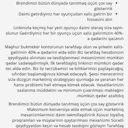
Brendimizi bütün dünyada tanıtmaq üçün çox səy
göstəririk
Daimi gətirdiyiniz hər oyunçudan xalis gəlirin bir
hissəsini alın
-Linkinizlə keçmiş hər yeni oyunçu daimi olaraq sizə təyin
olunur Gətirdiyiniz hər bir oyunçu üçün xalis gəlirimizin 40%-
ə qədərini qazanın
-Məşhur bukmeker kontorunun tərəfdaşı olun və şirkətin xalis
gəlirinin 40%-ə qədərini əldə edin Biz tərəfdaş hesabınızın
qeydiyyata alınması və təsdiqlənməsi mexanizmini mümkün
qədər sadələşdirmişik. İlk tərəfdaşlıq linkinizi mümkün qədər
tez əldə edin. Biz öz təcrübəmizi və biliklərimizi paylaşacağıq,
sıfırdan başlamağınıza kömək edəcəyik. Şəxsi meneceriniz
sizə düzgün marketinq strategiyası qurmağa və yaranan hər
hansı problemi həll etməyə kömək edəcək. Vəsaitlərinizin
saxlanma müddətini və minimum çıxarılması məbləğini
mümkün qədər azaltdıq.
Brendimizi bütün dünyada tanıtmaq üçün çox səy göstəririk
Maksimum konversiya əldə etmək üçün marketinq
mexanizmlərimizi daim təkmilləşdiririk Xüsusi loyallıq
proqramları və müştərinin qaytarılması mexanizmi Sürətli
qeydiyyatdan keçin və hesab təsdiqini gözləyin Tərəfdaş