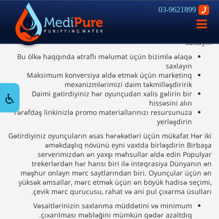
03-9621899
1xbet
200 ödəniş üsulundan biri ilə ən azı 30$ pul çıxarın.
פתח
Daimi gətirdiyiniz hər oyunçudan xalis gəlirin bir hissəsini
ניווט
alın Bu ölkə haqqında ətraflı məlumat üçün bizimlə əlaqə
saxlayın
Bu ölkə haqqında ətraflı məlumat üçün bizimlə əlaqə
saxlayın
Maksimum konversiya əldə etmək üçün marketinq
mexanizmlərimizi daim təkmilləşdiririk
Daimi gətirdiyiniz hər oyunçudan xalis gəlirin bir
hissəsini alın
Tərəfdaş linkinizlə promo materiallarınızı resursunuza
yerləşdirin
Gətirdiyiniz oyunçuların əsas hərəkətləri üçün mükafat Hər iki
əməkdaşlıq növünü eyni vaxtda birləşdirin Birbaşa
serverimizdən ən yaxşı məhsullar əldə edin Populyar
trekerlərdən hər hansı biri ilə inteqrasiya Dünyanın ən
məşhur onlayn mərc saytlarından biri. Oyunçular üçün ən
yüksək əmsallar, mərc etmək üçün ən böyük hadisə seçimi,
çevik mərc qurucusu, rahat və ani pul çıxarma üsulları.
Vəsaitlərinizin saxlanma müddətini və minimum
çıxarılması məbləğini mümkün qədər azaltdıq.