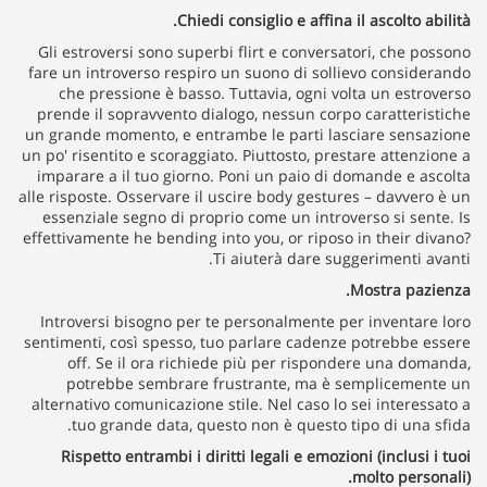
Chiedi consiglio e affina il ascolto abilità.
Gli estroversi sono superbi flirt e conversatori, che possono
fare un introverso respiro un suono di sollievo considerando
che pressione è basso. Tuttavia, ogni volta un estroverso
prende il sopravvento dialogo, nessun corpo caratteristiche
un grande momento, e entrambe le parti lasciare sensazione
un po' risentito e scoraggiato. Piuttosto, prestare attenzione a
imparare a il tuo giorno. Poni un paio di domande e ascolta
alle risposte. Osservare il uscire body gestures – davvero è un
essenziale segno di proprio come un introverso si sente. Is
effettivamente he bending into you, or riposo in their divano?
Ti aiuterà dare suggerimenti avanti.
Mostra pazienza.
Introversi bisogno per te personalmente per inventare loro
sentimenti, così spesso, tuo parlare cadenze potrebbe essere
off. Se il ora richiede più per rispondere una domanda,
potrebbe sembrare frustrante, ma è semplicemente un
alternativo comunicazione stile. Nel caso lo sei interessato a
tuo grande data, questo non è questo tipo di una sfida.
Rispetto entrambi i diritti legali e emozioni (inclusi i tuoi
molto personali).