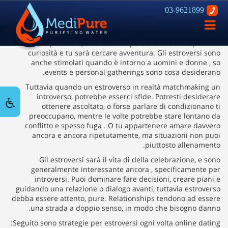
03-9621899
Incontri Approcci per estroversi
פתח
ניווט
Gli estroversi possono spesso essere fraintesi. Potrebbero
essere piacevole, interessante persone che sono piene di
curiosità e tu sarà cercare avventura. Gli estroversi sono
anche stimolati quando è intorno a uomini e donne , so
events e personal gatherings sono cosa desiderano.
Tuttavia quando un estroverso in realtà matchmaking un
introverso, potrebbe esserci sfide. Potresti desiderare
ottenere ascoltato, o forse parlare di condizionano ti
preoccupano, mentre le volte potrebbe stare lontano da
conflitto e spesso fuga . O tu appartenere amare davvero
ancora e ancora ripetutamente, ma situazioni non puoi
piuttosto allenamento.
Gli estroversi sarà il vita di della celebrazione, e sono
generalmente interessante ancora , specificamente per
introversi. Puoi dominare fare decisioni, creare piani e
guidando una relazione o dialogo avanti, tuttavia estroverso
debba essere attento, pure. Relationships tendono ad essere
una strada a doppio senso, in modo che bisogno danno.
Seguito sono strategie per estroversi ogni volta online dating: