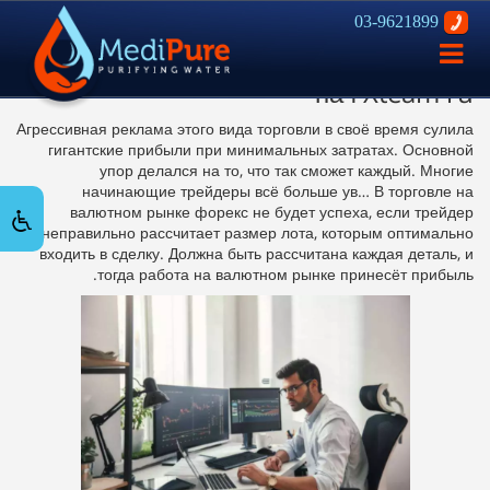
03-9621899
Основные и типичные ошибки
פתח
начинающих трейдеров при торговле
ניווט
на FXteam ru
Агрессивная реклама этого вида торговли в своё время сулила
гигантские прибыли при минимальных затратах. Основной
упор делался на то, что так сможет каждый. Многие
начинающие трейдеры всё больше ув… ​​В торговле на
валютном рынке форекс не будет успеха, если трейдер
неправильно рассчитает размер лота, которым оптимально
входить в сделку. Должна быть рассчитана каждая деталь, и
тогда работа на валютном рынке принесёт прибыль.