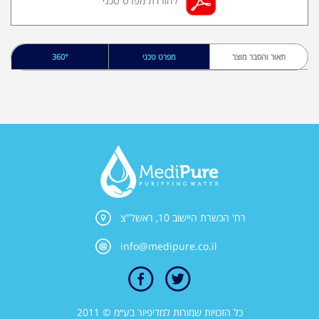
להורדת מפרט טכני
תאור והסבר מוצר
מפרט טכני
360°
רח' הכשרת היישוב 10, ראשל"צ
info@medipure.co.il
כל הזכויות שמורות למדיפיור בע״מ © 2011