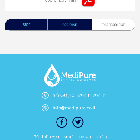
תאור והסבר מוצר
מפרט טכני
360°
רח' הכשרת היישוב 10, ראשל"צ
info@medipure.co.il
כל הזכויות שמורות למדיפיור בע״מ © 2011