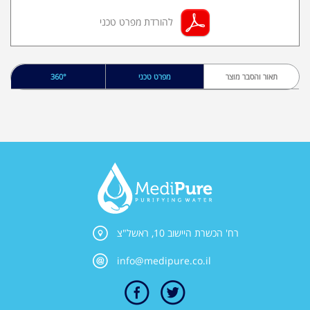
להורדת מפרט טכני
תאור והסבר מוצר
מפרט טכני
360°
רח' הכשרת היישוב 10, ראשל"צ
info@medipure.co.il