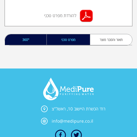
להורדת מפרט טכני
תאור והסבר מוצר
מפרט טכני
360°
רח' הכשרת היישוב 10, ראשל"צ
info@medipure.co.il