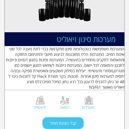
מערכות סינון זיאוליט
המערכות משתמשות בטכנולוגיות סינון מתקדמות בכדי לתת מענה לכל סוגי
איכות המים. המערכות הללו מתוכננות לביצוע מיטבי ולמינימום תחזוקה
ומתאימות לתקנים מחמירים בתעשייה. המערכות זמינות במגוון דגמים וניתנות
לתכנון והתאמה לכל יישום. המערכות ניתנות לשימוש למגוון יישומים כמו
מגורים,מסחרי ותעשייתי. יעילות בסילוק משקעים ומאפשרת ספיקה גבוהה
יחסית למערכות סינון אחרות. תכונות: בקר תוצרת Fleck קל לתכנות גיבוי ל
48 ש' ניתן להכניס לרענון בכל רגע נתון המיכל מפיברגלס מצע
זיאוליט מאושר NSF61
מעבדות
רפואה
תעשייה
קבל הצעת מחיר