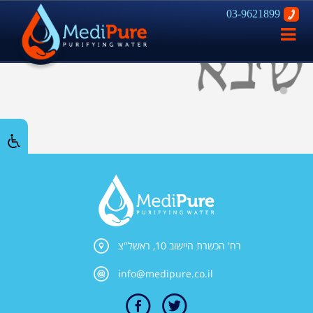
03-9621899
פתח
ניווט
רח' הכשרת היישוב 10, ראשל"צ
info@medipure.co.il