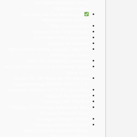
Återköpserbjudande Enligt
Obligationsvillkor
Hur Lång Dar Tar Betalningar
Mediterranean Bitcoin?
Mest Lästa Just Nu
Miljoner Från Tröjsponsorn
Stockholm Share Exchange
Leovegas Ab Nyheter
Mgm Resorts Slutför Leovegas-köpet På
604 Miljoner Dollar
Betta På Hockey Hos Leovegas
Leovegas Share Dividend Delisting Target
Value 2023
Skulder På 180 Miljarder För Svenska
Fastighetsbolag Förfaller Inom 1, 5 År
Jakten På Miljonerna Till Alla Spelarköp
Logga In På Dalam Se
Leovegas Har Fått Bud
Tillgång Till Samtliga Nyhetsbrev Med
Durante Prenumeration
Leovegas Stomach Analys
Leovegas Ab (publ) Initierar
Röstningsförfarande För Förtida
Obligationsinlösen