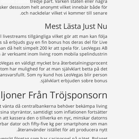
n
online casino
tredje part. Varken staten eller några
 sker dessutom helt anonymt vilket innebär både för
och nackdelar vilket vi kommer till senare.
Mest Lästa Just Nu
livestreams tillgängliga vilket gör att man kan följa
 så erbjuds guy en fin bonus hos deras del för Live
an då helt simpelt 200 kr att spela för. LeoVegas AB
 är verksamt inom living room mobila spelindustrin.
eoVegas en väldigt mycket bra återbetalningsprocent
om har mulighed for at man självklart betta på det
 ansvarsfullt. Som ny kund hos LeoVegas blir person
självklart erbjuden sobre bonus.
ljoner Från Tröjsponsorn
tt vänta då centralbankerna behöver bekämpa living
ina styrräntor, samtidigt som inflationen fortsätter
en att kassera den o tillverka en nyc, minskar datorns
bärbar dator och fifty-five kg per smartphone om man
återanvänder istället för att producera nytt.
 svenskt företag som har casinospel på nätet. Bolaget