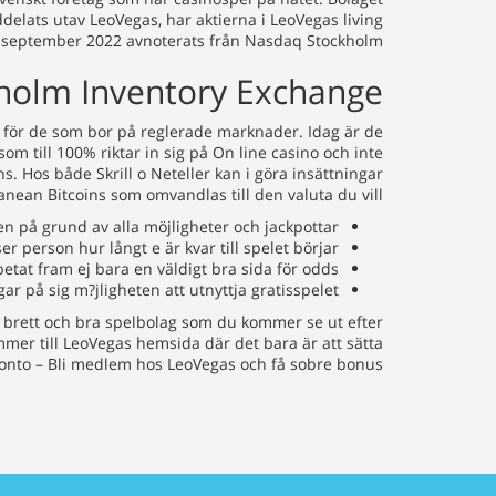
lats utav LeoVegas, har aktierna i LeoVegas living
 september 2022 avnoterats från Nasdaq Stockholm.
holm Inventory Exchange
el för de som bor på reglerade marknader. Idag är de
om till 100% riktar in sig på On line casino och inte
. Hos både Skrill o Neteller kan i göra insättningar
nean Bitcoins som omvandlas till den valuta du vill.
n på grund av alla möjligheter och jackpottar.
r person hur långt e är kvar till spelet börjar.
etat fram ej bara en väldigt bra sida för odds.
r på sig m?jligheten att utnyttja gratisspelet.
igt brett och bra spelbolag som du kommer se ut efter
mmer till LeoVegas hemsida där det bara är att sätta
konto – Bli medlem hos LeoVegas och få sobre bonus