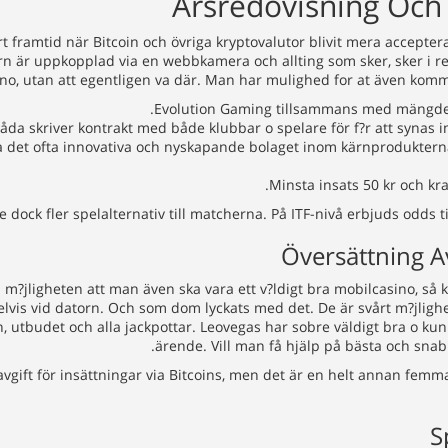
Årsredovisning Och
t framtid när Bitcoin och övriga kryptovalutor blivit mera accepter
ern är uppkopplad via en webbkamera och allting som sker, sker i r
o, utan att egentligen va där. Man har mulighed for at även kommu
Evolution Gaming tillsammans med mängder 
åda skriver kontrakt med både klubbar o spelare för f?r att synas in
ra det ofta innovativa och nyskapande bolaget inom kärnproduktern
Minsta insats 50 kr och krav
 dock fler spelalternativ till matcherna. På ITF-nivå erbjuds odds til
Översättning A
 i m?jligheten att man även ska vara ett v?ldigt bra mobilcasino, så
is vid datorn. Och som dom lyckats med det. De är svårt m?jlighet
, utbudet och alla jackpottar. Leovegas har sobre väldigt bra o k
ärende. Vill man få hjälp på bästa och snabba
avgift för insättningar via Bitcoins, men det är en helt annan fem
S