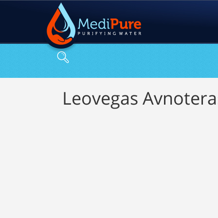
Spelbranschens Socia
Leovegas Avnotera