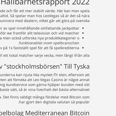
 Hållbarhetsrapport 2022
ade och får ett mer stabilt värde. Här kan man spela
ealtid. Så spelar man hos LeoVegas så är det så nära
nicera med dealern, vilket går att göra på svenska.
av spel innehållande omfattande jackpottar.
för we framför allt television och vid matcher.
a men också utforska nya produktkategorier o
funktionalitet inom spelbranschen.
 på 1x fastställt spel för att få spelkrediterna.
l ett tiotal matcher varje vecka, men långt ifrån alla.
v "stockholmsbörsen" Till Tyska
 kunderna kan njuta lika mycket f?r elen, eftersom att
en att förneka att Leo Vegas Casino är något annat
unnig kundservice som gärna hjälper kunden med sitt
ste sätt, så är sina livechatt det bästa alternativet.
ma. Det finns väldigt många fördelar med Bitcoin som
har gjort den digitala valutan så populär.
pelbolag Mediterranean Bitcoin