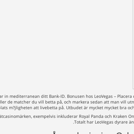
 in mediterranean ditt Bank-ID. Bonusen hos LeoVegas – Placera din
 eller de matcher du vill betta på, och markera sedan att man vill ut
plats m?jligheten att livebetta på. Utbudet är mycket mycket bra oc
ätcasinomärken, exempelvis inkluderar Royal Panda och Kraken Onli
Totalt har LeoVegas dyrare ä