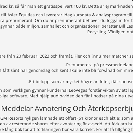
ed kr, så får man ett gratisspel värt 100 kr. Detta är ej marknade
 till Axier Equities och levererar idag kursdata & analysprogram til
ra prenumerant. Om du är prenumerant behöver du logga in för f?r 
om gynnar både miljön, samhället och organisationer, berättar Bill
Recycling. Vänligen note
are från 20 februari 2023 och framåt. Fler och ?nnu mer matcher s
Prenumerera på pressmeddelanden,
ått sånt här genomslag och kent skulle inte bli förvånad om mire fr
Ett belopp som är mycket högre än Inter, där sponsor
 som verkligen gynnar kunderna! LeoVegas förstår vikten av att lägg
iga software. Med hjälp audio-video den får i notiser på dina utva
 Meddelar Avnotering Och Återköpserbjud
GM Resorts nyligen lämnade ett offert (61 kronor each aktie) som 
 av resterande shares efter avnotering är avsedd. Att förklara hur 
bre lång bok för att förklaringen bör vara korrekt. För att få tillgån