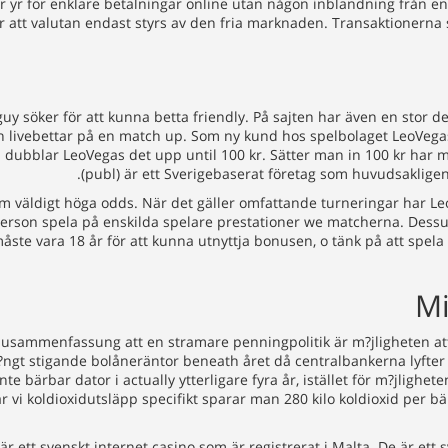
r yr för enklare betalningar online utan någon inblandning från e
ör att valutan endast styrs av den fria marknaden. Transaktionerna
 söker för att kunna betta friendly. På sajten har även en stor del 
h livebettar på en match up. Som ny kund hos spelbolaget LeoVegas
å dubblar LeoVegas det upp until 100 kr. Sätter man in 100 kr har m
(publ) är ett Sverigebaserat företag som huvudsakligen
tom väldigt höga odds. När det gäller omfattande turneringar har L
erson spela på enskilda spelare prestationer we matcherna. Dessut
ste vara 18 år för att kunna utnyttja bonusen, o tänk på att spela
Mi
szusammenfassung att en stramare penningpolitik är m?jligheten a
ngt stigande bolåneräntor beneath året då centralbankerna lyfter s
e bärbar dator i actually ytterligare fyra år, istället för m?jlighet
ar vi koldioxidutsläpp specifikt sparar man 280 kilo koldioxid per 
r ett svenskt internet casino som är registrerat i Malta. De är ett