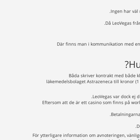
Ingen har väl 
Då LeoVegas från 
Där finns man i kommunikation med en m
Båda skriver kontrakt med både klu
läkemedelsbolaget Astrazeneca till kronor (
LeoVegas var dock ej di
Eftersom att de är ett casino som finns på wor
Betalningarna
D
För ytterligare information om avnoteringen, vänl