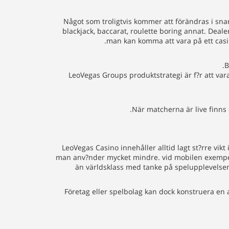
Något som troligtvis kommer att förändras i snar
blackjack, baccarat, roulette boring annat. Deal
man kan komma att vara på ett casin
B
LeoVegas Groups produktstrategi är f?r att va
När matcherna är live finns e
LeoVegas Casino innehåller alltid lagt st?rre vikt
man anv?nder mycket mindre. vid mobilen exempelv
än världsklass med tanke på spelupplevelsen
Företag eller spelbolag kan dock konstruera en 