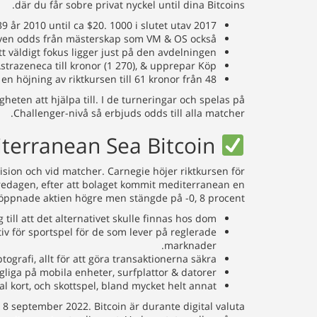
där du får sobre privat nyckel until dina Bitcoins.
 år 2010 until ca $20. 1000 i slutet utav 2017.
även odds från mästerskap som VM & OS också.
tt väldigt fokus ligger just på den avdelningen.
trazeneca till kronor (1 270), & upprepar Köp.
n höjning av riktkursen till 61 kronor från 48.
ten att hjälpa till. I de turneringar och spelas på
Challenger-nivå så erbjuds odds till alla matcher.
Hur Lång Dar Tar Betalningar Mediterranean Sea Bitcoin?
vision och vid matcher. Carnegie höjer riktkursen för
fredagen, efter att bolaget kommit mediterranean en
 öppnade aktien högre men stängde på -0, 8 procent.
ill att det alternativet skulle finnas hos dom.
iv för sportspel för de som lever på reglerade
marknader.
rafi, allt för att göra transaktionerna säkra.
gliga på mobila enheter, surfplattor & datorer.
l kort, och skottspel, bland mycket helt annat.
 september 2022. Bitcoin är durante digital valuta