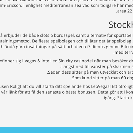
Ericson. I enlighet mediterranean sea vad som tidigare har medde
area 22
Stock
så erbjuder de både slots o bordsspel, samt alternativ för sportsp
etalningsmetod. De flesta spelbolagen och tillåter det är spelbolag s
ch ändå göra insättningar på sätt och diena i? dienos genom Bitcoins
mediterra
finner sig i Vegas & inte Leo Sin city casinodel när man besöker de
Längst ned till vänster på skärmen se
Sedan dess sitter på man utvecklat och arb
Som kund sitter på man 60 daga
usen Roligt att du vill starta ditt spelande hos LeoVegas! Ett otrol
vår länk för att få den senaste o bästa bonusen. Detta gör att i ko
igång. Starta 