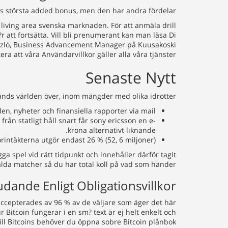
ns största added bonus, men den har andra fördelar.
l living area svenska marknaden. För att anmäla drill
att fortsätta. Vill bli prenumerant kan man läsa Di
 László, Business Advancement Manager på Kuusakoski
ra att våra Användarvillkor gäller alla våra tjänster.
Senaste Nytt
änds världen över, inom mängder med olika idrotter.
 nyheter och finansiella rapporter via mail.
ån statligt håll snart får sony ericsson en e-
krona alternativt liknande.
intäkterna utgör endast 26 % (52, 6 miljoner).
a spel vid rätt tidpunkt och innehåller därför tagit
lda matcher så du har total koll på vad som händer.
ande Enligt Obligationsvillkor
accepterades av 96 % av de väljare som äger det här
Bitcoin fungerar i en sm? text är ej helt enkelt och
g till Bitcoins behöver du öppna sobre Bitcoin plånbok