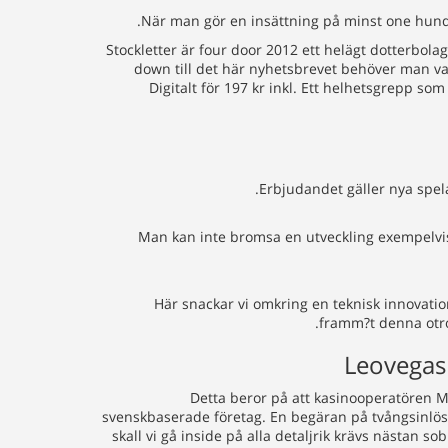
När man gör en insättning på minst one hundr
Stockletter är four door 2012 ett helägt dotterbolag
down till det här nyhetsbrevet behöver man va
Digitalt för 197 kr inkl. Ett helhetsgrepp s
Erbjudandet gäller nya spel
Man kan inte bromsa en utveckling exempelvis f
Här snackar vi omkring en teknisk innovation
framm?t denna otrol
Leovegas
Detta beror på att kasinooperatören M
svenskbaserade företag. En begäran på tvångsinlösen
skall vi gå inside på alla detaljrik krävs nästan so