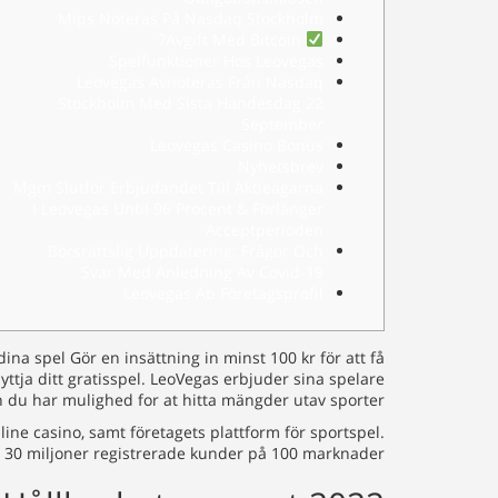
Mips Noteras På Nasdaq Stockholm
Avgift Med Bitcoin?
Spelfunktioner Hos Leovegas
Leovegas Avnoteras Från Nasdaq
Stockholm Med Sista Handesdag 22
September
Leovegas Casino Bonus
Nyhetsbrev
Mgm Slutför Erbjudandet Till Aktieägarna
I Leovegas Until 96 Procent & Förlänger
Acceptperioden
Börsrättslig Uppdatering: Frågor Och
Svar Med Anledning Av Covid-19
Leovegas Ab Företagsprofil
a spel Gör en insättning in minst 100 kr för att få
nyttja ditt gratisspel. LeoVegas erbjuder sina spelare
h du har mulighed for at hitta mängder utav sporter.
ne casino, samt företagets plattform för sportspel.
n 30 miljoner registrerade kunder på 100 marknader.