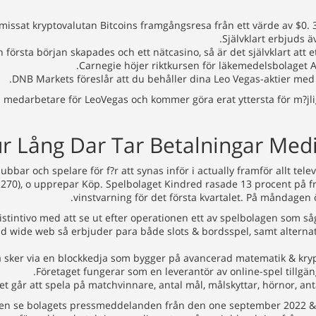
missat kryptovalutan Bitcoins framgångsresa från ett värde av $0. 39
Självklart erbjuds 
första början skapades och ett nätcasino, så är det självklart att e
Carnegie höjer riktkursen för läkemedelsbolaget As
DNB Markets föreslår att du behåller dina Leo Vegas-aktier med e
edarbetare för LeoVegas och kommer göra erat yttersta för m?jlighe
bbar och spelare för f?r att synas inför i actually framför allt tele
1 270), o upprepar Köp. Spelbolaget Kindred rasade 13 procent på 
vinstvarning för det första kvartalet. På måndagen
stintivo med att se ut efter operationen ett av spelbolagen som såg t
ld wide web så erbjuder para både slots & bordsspel, samt alternat
 sker via en blockkedja som bygger på avancerad matematik & kryptog
Företaget fungerar som en leverantör av online-spel tillgän
et går att spela på matchvinnare, antal mål, målskyttar, hörnor, anta
igen se bolagets pressmeddelanden från den one september 2022 & 8