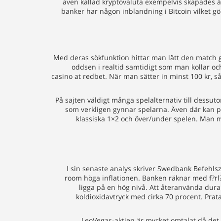
även kallad kryptovaluta exempelvis skapades å
banker har någon inblandning i Bitcoin vilket g
Med deras sökfunktion hittar man lätt den match guy
oddsen i realtid samtidigt som man kollar oc
casino at redbet. När man sätter in minst 100 kr, s
På sajten väldigt många spelalternativ till dessu
som verkligen gynnar spelarna. Även där kan p
klassiska 1×2 och över/under spelen. Man må
I sin senaste analys skriver Swedbank Befehl
room höga inflationen. Banken räknar med f?rl?
ligga på en hög nivå. Att återanvända durant
koldioxidavtryck med cirka 70 procent. Prat
LeoVegas-aktien är mycket omtalat då det ä