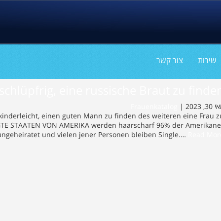
שירות
צור קשר
schlüpfrig, eine russische Braut zu finden
Frauenkatalog
י 30, 2023
so kinderleicht, einen guten Mann zu finden des weiteren eine Frau z
GTE STAATEN VON AMERIKA werden haarscharf 96% der Amerikane
ungeheiratet und vielen jener Personen bleiben Single.…
Read More 