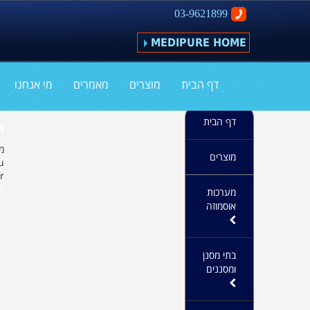
03-9621899
MEDIPURE HOME
דף הבית
מוצרים
מאמרים
מי אנחנו
?
דף הבית
מא |
מוצרים
u
r
»
מערכות
אוסמוזה
בתי מסנן
ומסננים