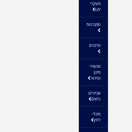
מעקרי
UV
ממברנות
מרככים
מכשירי
סינון
וטיהור
אביזרים
נלווים
מיכלי
לחץ