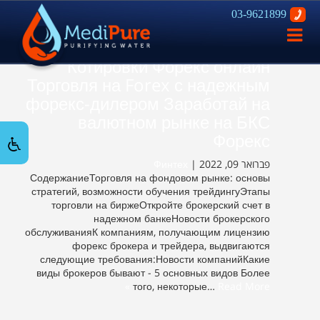
03-9621899
פתח
ניווט
Котировки Форекс онлайн
Торговля на Forex с надежным
форекс-дилером Заработай на
валютном рынке на БКС
Форекс
Финтех
פברואר 09, 2022 |
СодержаниеТорговля на фондовом рынке: основы
стратегий, возможности обучения трейдингуЭтапы
торговли на биржеОткройте брокерский счет в
надежном банкеНовости брокерского
обслуживанияК компаниям, получающим лицензию
форекс брокера и трейдера, выдвигаются
следующие требования:Новости компанийКакие
виды брокеров бывают - 5 основных видов Более
того, некоторые…
Read More »