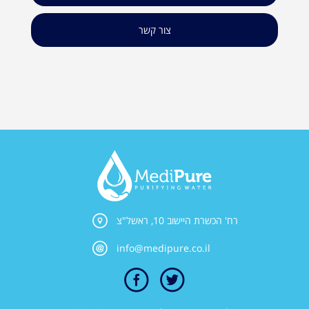
צור קשר
רח' הכשרת היישוב 10, ראשל"צ
info@medipure.co.il