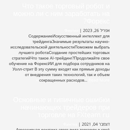
Что такое торговый робот и
можно ли с ним заработать на
Форекс?
Финтех
אפריל 26, 2023 |
СодержаниеИскусственный интеллект для
трейдингаЗначимые результаты научно-
исследовательской деятельностиПоможем выбрать
лучшего роботаСоздание простейших торговых
стратегийЧто такое AI-трейдинг?Продолжайте свое
обучение на ФорексИИ для подбора сотрудников на
Уолл-стрит В эту сумму входят как прямые доходы
от внедрения таких технологий, так и объем
сокращенных расходов…
Read More »
Основные и типичные ошибки
начинающих трейдеров при
торговле на FXteam ru
Финтех
דצמבר 04, 2021 |
Агрессивная реклама этого вида торговли в своё