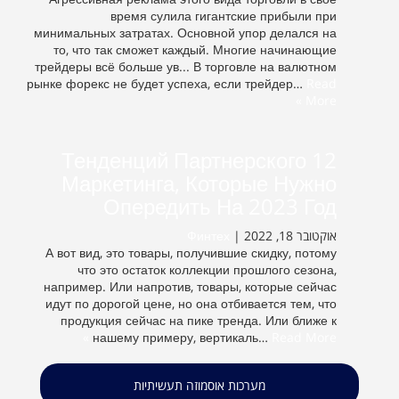
время сулила гигантские прибыли при
минимальных затратах. Основной упор делался на
то, что так сможет каждый. Многие начинающие
трейдеры всё больше ув... ​​В торговле на валютном
рынке форекс не будет успеха, если трейдер…
Read
More »
12 Тенденций Партнерского
Маркетинга, Которые Нужно
Опередить На 2023 Год
Финтех
אוקטובר 18, 2022 |
А вот вид, это товары, получившие скидку, потому
что это остаток коллекции прошлого сезона,
например. Или напротив, товары, которые сейчас
идут по дорогой цене, но она отбивается тем, что
продукция сейчас на пике тренда. Или ближе к
нашему примеру, вертикаль…
Read More »
מערכות אוסמוזה תעשיתיות