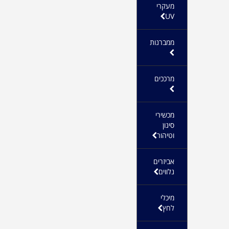
מעקרי
UV
ממברנות
מרככים
מכשירי
סינון
וטיהור
אביזרים
נלווים
מיכלי
לחץ