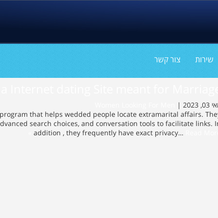
שירות
צור קשר
 a Internet dating Site meant for Marriag
Women Looking For Men
י 03, 2023
e program that helps wedded people locate extramarital affairs. The
advanced search choices, and conversation tools to facilitate links. I
addition , they frequently have exact privacy…
Read More 