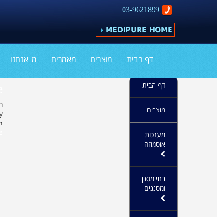
03-9621899
MEDIPURE HOME
דף הבית
מוצרים
מאמרים
מי אנחנו
e
דף הבית
מא |
מוצרים
y
n
»
מערכות
אוסמוזה
בתי מסנן
ומסננים